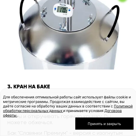
3. КРАН НА БАКЕ
Для обеспечения оптимальной работы сайт использует файлы cookie и
У аналогов "Славянки Премиум" перегонный куб
метрические программы. Продолжая взаимодействие с сайтом, вы
без крана для слива барды. Чтобы слить
даёте согласие на обработку ваших данных в соответствии с
Политикой
кипящую брагу, придется снимать аппарат с
обработки персональных данных
и принимаете условия
Договора
оферты
.
плиты и откручивать горячую крышку. Вы
можете обжечься.
Принять и закрыть
Бак "Славянки Премиум" - версия с изогнутым