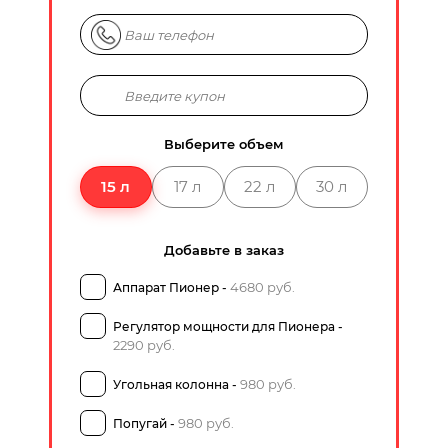
Выберите объем
15 л
17 л
22 л
30 л
Добавьте в заказ
4680 руб.
Аппарат Пионер -
Регулятор мощности для Пионера -
2290 руб.
980 руб.
Угольная колонна -
980 руб.
Попугай -